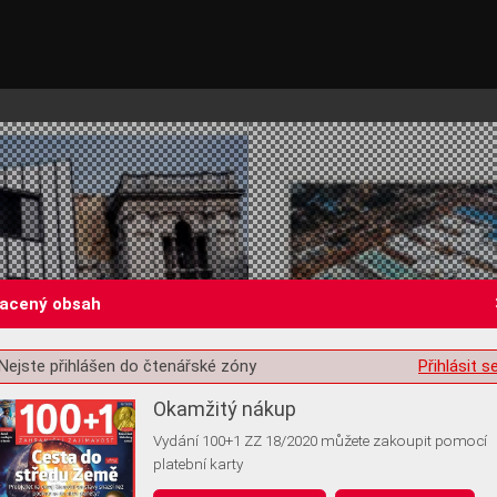
lacený obsah
Nejste přihlášen do čtenářské zóny
Přihlásit s
st o souhlas s ukládáním volitelných informací
Okamžitý nákup
Vydání 100+1 ZZ 18/2020 můžete zakoupit pomocí
platební karty