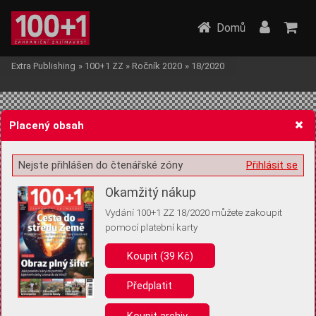
Domů
Extra Publishing
»
100+1 ZZ
»
Ročník 2020
»
18/2020
Placený obsah
Nejste přihlášen do čtenářské zóny
Přihlásit se
Žádost o souhlas s ukládáním volitelných informací
Okamžitý nákup
Vydání 100+1 ZZ 18/2020 můžete zakoupit
pomocí platební karty
Koupit (39 Kč)
Pro základní fungování webu nepotřebujeme ukládat žádné informace
(tzv. cookies apod.). Rádi bychom vás ale požádali o souhlas s
uložením volitelných informací:
Předplatit
Anonymní unikátní ID
Koupit archiv