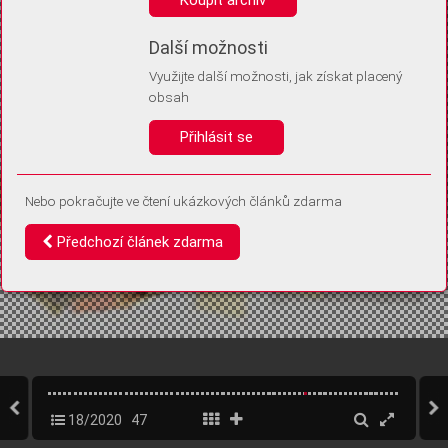
Díky němu příště poznáme, že se jedná o stejné zařízení, a
budeme tak moci přesněji vyhodnotit návštěvnost.
Identifikátor je zcela anonymní.
Další možnosti
Využijte další možnosti, jak získat placený
Vaše souhlasy a odmítnutí si ukládáme do vašeho zařízení, abychom se
obsah
vás už příště znovu neptali. Můžete je kdykoli později upravit ve Správě
cookies
Přihlásit se
Souhlasím
Odmítám
Nebo pokračujte ve čtení ukázkových článků zdarma
Předchozí článek zdarma
18/2020
47