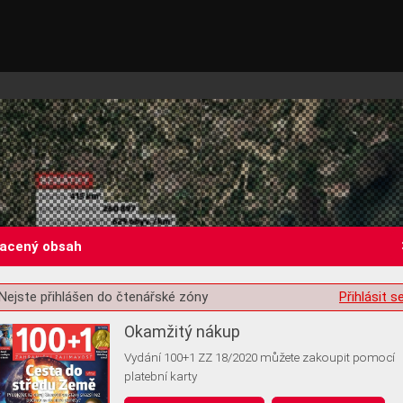
lacený obsah
Nejste přihlášen do čtenářské zóny
Přihlásit s
st o souhlas s ukládáním volitelných informací
Okamžitý nákup
Vydání 100+1 ZZ 18/2020 můžete zakoupit pomocí
platební karty