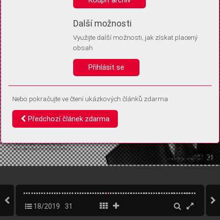
Díky němu příště poznáme, že se jedná o stejné zařízení, a
budeme tak moci přesněji vyhodnotit návštěvnost.
Identifikátor je zcela anonymní.
Další možnosti
Využijte další možnosti, jak získat placený
Vaše souhlasy a odmítnutí si ukládáme do vašeho zařízení, abychom se
obsah
vás už příště znovu neptali. Můžete je kdykoli později upravit ve Správě
cookies
Přihlásit se
Souhlasím
Odmítám
Nebo pokračujte ve čtení ukázkových článků zdarma
Předchozí článek zdarma
18/2019
31