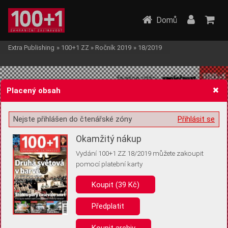
Domů
Extra Publishing
»
100+1 ZZ
»
Ročník 2019
»
18/2019
Placený obsah
Nejste přihlášen do čtenářské zóny
Přihlásit se
Žádost o souhlas s ukládáním volitelných informací
Okamžitý nákup
Vydání 100+1 ZZ 18/2019 můžete zakoupit
pomocí platební karty
Koupit (39 Kč)
Pro základní fungování webu nepotřebujeme ukládat žádné informace
(tzv. cookies apod.). Rádi bychom vás ale požádali o souhlas s
uložením volitelných informací:
Předplatit
Anonymní unikátní ID
Koupit archiv