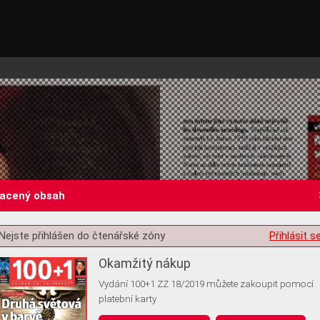
lacený obsah
Nejste přihlášen do čtenářské zóny
Přihlásit s
st o souhlas s ukládáním volitelných informací
Okamžitý nákup
Vydání 100+1 ZZ 18/2019 můžete zakoupit pomocí
platební karty