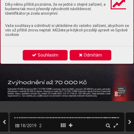
Díky němu příště poznáme, že se jedná o stejné zařízení, a
budeme tak moci přesněji vyhodnotit návštěvnost.
Identifikátor je zcela anonymní.
Vaše souhlasy a odmítnutí si ukládáme do vašeho zařízení, abychom se
vás už příště znovu neptali. Můžete je kdykoli později upravit ve Správě
cookies
Souhlasím
Odmítám
18/2019
2