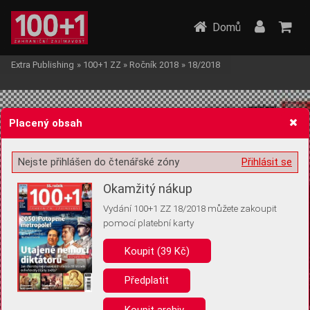
Domů
Extra Publishing
»
100+1 ZZ
»
Ročník 2018
»
18/2018
Placený obsah
Nejste přihlášen do čtenářské zóny
Přihlásit se
Žádost o souhlas s ukládáním volitelných informací
Okamžitý nákup
Vydání 100+1 ZZ 18/2018 můžete zakoupit
pomocí platební karty
Koupit (39 Kč)
Pro základní fungování webu nepotřebujeme ukládat žádné informace
(tzv. cookies apod.). Rádi bychom vás ale požádali o souhlas s
uložením volitelných informací:
Předplatit
Anonymní unikátní ID
Koupit archiv