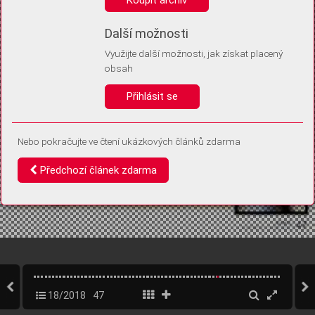
Díky němu příště poznáme, že se jedná o stejné zařízení, a
budeme tak moci přesněji vyhodnotit návštěvnost.
Identifikátor je zcela anonymní.
Další možnosti
Využijte další možnosti, jak získat placený
Vaše souhlasy a odmítnutí si ukládáme do vašeho zařízení, abychom se
obsah
vás už příště znovu neptali. Můžete je kdykoli později upravit ve Správě
cookies
Přihlásit se
Souhlasím
Odmítám
Nebo pokračujte ve čtení ukázkových článků zdarma
Předchozí článek zdarma
18/2018
47