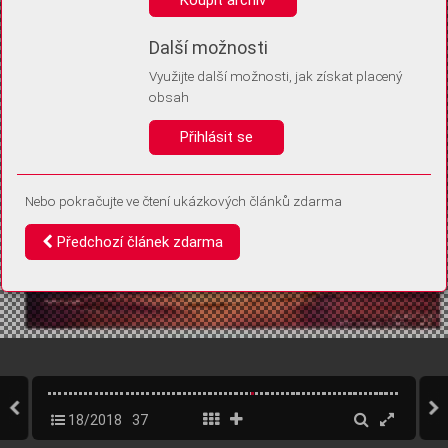
Díky němu příště poznáme, že se jedná o stejné zařízení, a
budeme tak moci přesněji vyhodnotit návštěvnost.
Identifikátor je zcela anonymní.
Další možnosti
Využijte další možnosti, jak získat placený
Vaše souhlasy a odmítnutí si ukládáme do vašeho zařízení, abychom se
obsah
vás už příště znovu neptali. Můžete je kdykoli později upravit ve Správě
cookies
Přihlásit se
Souhlasím
Odmítám
Nebo pokračujte ve čtení ukázkových článků zdarma
Předchozí článek zdarma
18/2018
37