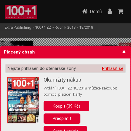
Domů
Extra Publishing
»
100+1 ZZ
»
Ročník 2018
»
18/2018
Placený obsah
Nejste přihlášen do čtenářské zóny
Přihlásit se
Žádost o souhlas s ukládáním volitelných informací
Okamžitý nákup
Vydání 100+1 ZZ 18/2018 můžete zakoupit
pomocí platební karty
Koupit (39 Kč)
Pro základní fungování webu nepotřebujeme ukládat žádné informace
(tzv. cookies apod.). Rádi bychom vás ale požádali o souhlas s
uložením volitelných informací:
Předplatit
Anonymní unikátní ID
Koupit archiv