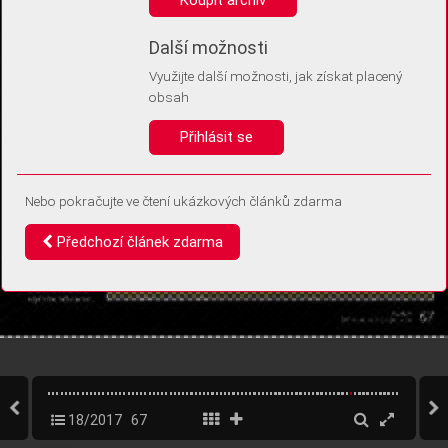
Díky němu příště poznáme, že se jedná o stejné zařízení, a
budeme tak moci přesněji vyhodnotit návštěvnost.
Identifikátor je zcela anonymní.
Další možnosti
Využijte další možnosti, jak získat placený
Vaše souhlasy a odmítnutí si ukládáme do vašeho zařízení, abychom se
obsah
vás už příště znovu neptali. Můžete je kdykoli později upravit ve Správě
cookies
Přihlásit se
Souhlasím
Odmítám
Nebo pokračujte ve čtení ukázkových článků zdarma
Předchozí článek zdarma
18/2017
67