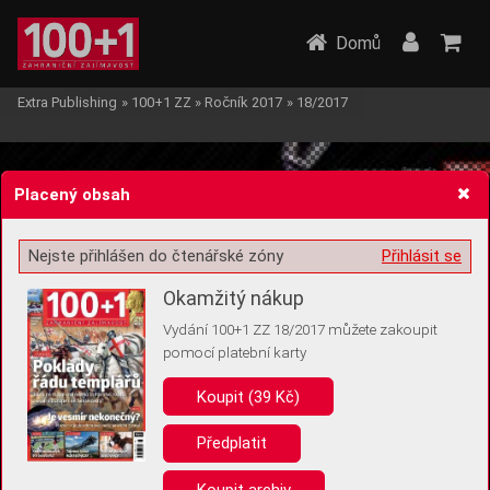
Domů
Extra Publishing
»
100+1 ZZ
»
Ročník 2017
»
18/2017
Placený obsah
Nejste přihlášen do čtenářské zóny
Přihlásit se
Žádost o souhlas s ukládáním volitelných informací
Okamžitý nákup
Vydání 100+1 ZZ 18/2017 můžete zakoupit
pomocí platební karty
Koupit (39 Kč)
Pro základní fungování webu nepotřebujeme ukládat žádné informace
(tzv. cookies apod.). Rádi bychom vás ale požádali o souhlas s
uložením volitelných informací:
Předplatit
Anonymní unikátní ID
Koupit archiv