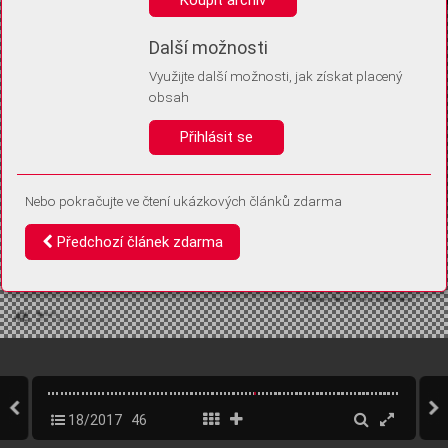
Díky němu příště poznáme, že se jedná o stejné zařízení, a
budeme tak moci přesněji vyhodnotit návštěvnost.
Identifikátor je zcela anonymní.
Další možnosti
Využijte další možnosti, jak získat placený
Vaše souhlasy a odmítnutí si ukládáme do vašeho zařízení, abychom se
obsah
vás už příště znovu neptali. Můžete je kdykoli později upravit ve Správě
cookies
Přihlásit se
Souhlasím
Odmítám
Nebo pokračujte ve čtení ukázkových článků zdarma
Předchozí článek zdarma
18/2017
46