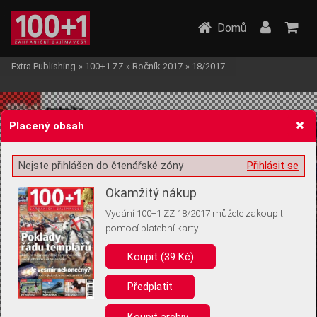
Domů
Extra Publishing
»
100+1 ZZ
»
Ročník 2017
»
18/2017
Placený obsah
Nejste přihlášen do čtenářské zóny
Přihlásit se
Žádost o souhlas s ukládáním volitelných informací
Okamžitý nákup
Vydání 100+1 ZZ 18/2017 můžete zakoupit
pomocí platební karty
Koupit (39 Kč)
Pro základní fungování webu nepotřebujeme ukládat žádné informace
(tzv. cookies apod.). Rádi bychom vás ale požádali o souhlas s
uložením volitelných informací:
Předplatit
Anonymní unikátní ID
Koupit archiv