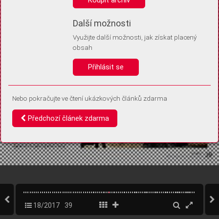
Díky němu příště poznáme, že se jedná o stejné zařízení, a
budeme tak moci přesněji vyhodnotit návštěvnost.
Identifikátor je zcela anonymní.
Další možnosti
Využijte další možnosti, jak získat placený
Vaše souhlasy a odmítnutí si ukládáme do vašeho zařízení, abychom se
obsah
vás už příště znovu neptali. Můžete je kdykoli později upravit ve Správě
cookies
Přihlásit se
Souhlasím
Odmítám
Nebo pokračujte ve čtení ukázkových článků zdarma
Předchozí článek zdarma
18/2017
39