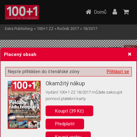
Domů
Extra Publishing
»
100+1 ZZ
»
Ročník 2017
»
18/2017
Placený obsah
Nejste přihlášen do čtenářské zóny
Přihlásit se
Žádost o souhlas s ukládáním volitelných informací
Okamžitý nákup
Vydání 100+1 ZZ 18/2017 můžete zakoupit
pomocí platební karty
Koupit (39 Kč)
Pro základní fungování webu nepotřebujeme ukládat žádné informace
(tzv. cookies apod.). Rádi bychom vás ale požádali o souhlas s
uložením volitelných informací:
Předplatit
Anonymní unikátní ID
Koupit archiv