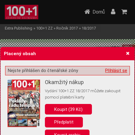
Domů
Extra Publishing
»
100+1 ZZ
»
Ročník 2017
»
18/2017
Placený obsah
Nejste přihlášen do čtenářské zóny
Přihlásit se
Žádost o souhlas s ukládáním volitelných informací
Okamžitý nákup
Vydání 100+1 ZZ 18/2017 můžete zakoupit
pomocí platební karty
Koupit (39 Kč)
Pro základní fungování webu nepotřebujeme ukládat žádné informace
(tzv. cookies apod.). Rádi bychom vás ale požádali o souhlas s
uložením volitelných informací:
Předplatit
Anonymní unikátní ID
Koupit archiv