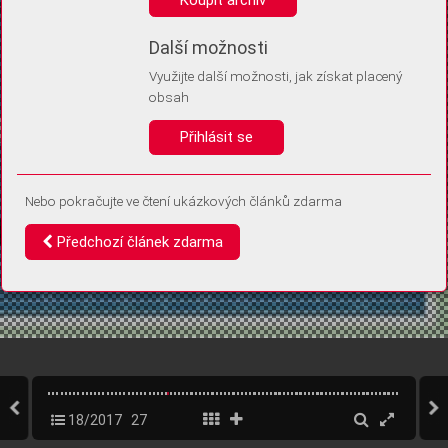
Díky němu příště poznáme, že se jedná o stejné zařízení, a
budeme tak moci přesněji vyhodnotit návštěvnost.
Identifikátor je zcela anonymní.
Další možnosti
Využijte další možnosti, jak získat placený
Vaše souhlasy a odmítnutí si ukládáme do vašeho zařízení, abychom se
obsah
vás už příště znovu neptali. Můžete je kdykoli později upravit ve Správě
cookies
Přihlásit se
Souhlasím
Odmítám
Nebo pokračujte ve čtení ukázkových článků zdarma
Předchozí článek zdarma
18/2017
27