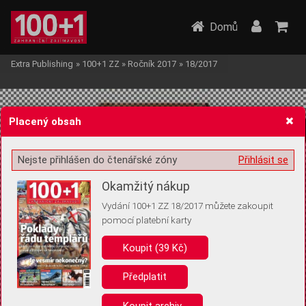
Domů
Extra Publishing
»
100+1 ZZ
»
Ročník 2017
»
18/2017
Placený obsah
Nejste přihlášen do čtenářské zóny
Přihlásit se
Žádost o souhlas s ukládáním volitelných informací
Okamžitý nákup
Vydání 100+1 ZZ 18/2017 můžete zakoupit
pomocí platební karty
Koupit (39 Kč)
Pro základní fungování webu nepotřebujeme ukládat žádné informace
(tzv. cookies apod.). Rádi bychom vás ale požádali o souhlas s
uložením volitelných informací:
Předplatit
Anonymní unikátní ID
Koupit archiv