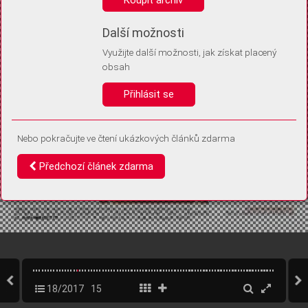
Díky němu příště poznáme, že se jedná o stejné zařízení, a
budeme tak moci přesněji vyhodnotit návštěvnost.
Identifikátor je zcela anonymní.
Další možnosti
Využijte další možnosti, jak získat placený
Vaše souhlasy a odmítnutí si ukládáme do vašeho zařízení, abychom se
obsah
vás už příště znovu neptali. Můžete je kdykoli později upravit ve Správě
cookies
Přihlásit se
Souhlasím
Odmítám
Nebo pokračujte ve čtení ukázkových článků zdarma
Předchozí článek zdarma
18/2017
15