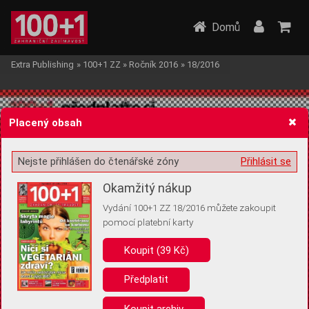
Domů
Extra Publishing
»
100+1 ZZ
»
Ročník 2016
»
18/2016
Placený obsah
Nejste přihlášen do čtenářské zóny
Přihlásit se
Žádost o souhlas s ukládáním volitelných informací
Okamžitý nákup
Vydání 100+1 ZZ 18/2016 můžete zakoupit
pomocí platební karty
Koupit (39 Kč)
Pro základní fungování webu nepotřebujeme ukládat žádné informace
(tzv. cookies apod.). Rádi bychom vás ale požádali o souhlas s
uložením volitelných informací:
Předplatit
Anonymní unikátní ID
Koupit archiv