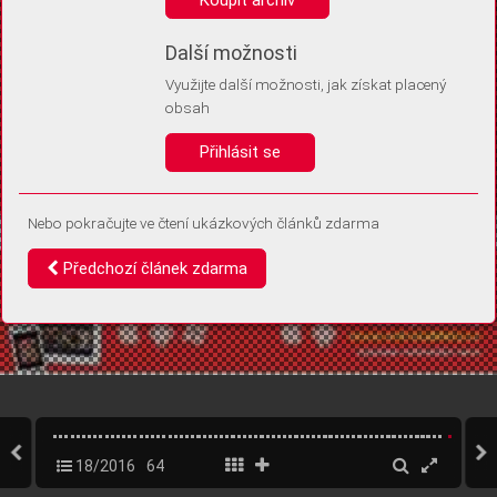
Díky němu příště poznáme, že se jedná o stejné zařízení, a
budeme tak moci přesněji vyhodnotit návštěvnost.
Identifikátor je zcela anonymní.
Další možnosti
Využijte další možnosti, jak získat placený
Vaše souhlasy a odmítnutí si ukládáme do vašeho zařízení, abychom se
obsah
vás už příště znovu neptali. Můžete je kdykoli později upravit ve Správě
cookies
Přihlásit se
Souhlasím
Odmítám
Nebo pokračujte ve čtení ukázkových článků zdarma
Předchozí článek zdarma
18/2016
64