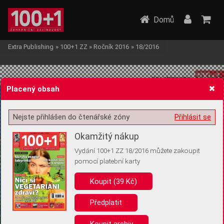
Domů
Extra Publishing
»
100+1 ZZ
»
Ročník 2016
»
18/2016
Placený obsah
Nejste přihlášen do čtenářské zóny
Přihlásit se
Žádost o souhlas s ukládáním volitelných informací
Okamžitý nákup
Vydání 100+1 ZZ 18/2016 můžete zakoupit
pomocí platební karty
Koupit (39 Kč)
Pro základní fungování webu nepotřebujeme ukládat žádné informace
(tzv. cookies apod.). Rádi bychom vás ale požádali o souhlas s
uložením volitelných informací:
Předplatit
Anonymní unikátní ID
Koupit archiv