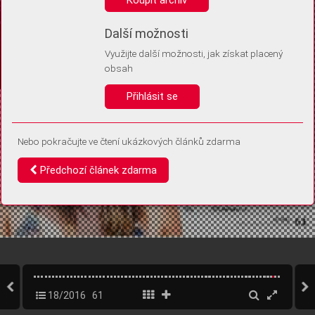
Díky němu příště poznáme, že se jedná o stejné zařízení, a
budeme tak moci přesněji vyhodnotit návštěvnost.
Identifikátor je zcela anonymní.
Další možnosti
Využijte další možnosti, jak získat placený
Vaše souhlasy a odmítnutí si ukládáme do vašeho zařízení, abychom se
obsah
vás už příště znovu neptali. Můžete je kdykoli později upravit ve Správě
cookies
Přihlásit se
Souhlasím
Odmítám
Nebo pokračujte ve čtení ukázkových článků zdarma
Předchozí článek zdarma
18/2016
61