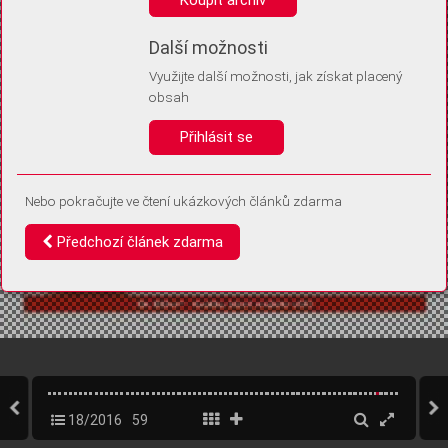
Díky němu příště poznáme, že se jedná o stejné zařízení, a
budeme tak moci přesněji vyhodnotit návštěvnost.
Identifikátor je zcela anonymní.
Další možnosti
Využijte další možnosti, jak získat placený
Vaše souhlasy a odmítnutí si ukládáme do vašeho zařízení, abychom se
obsah
vás už příště znovu neptali. Můžete je kdykoli později upravit ve Správě
cookies
Přihlásit se
Souhlasím
Odmítám
Nebo pokračujte ve čtení ukázkových článků zdarma
Předchozí článek zdarma
18/2016
59