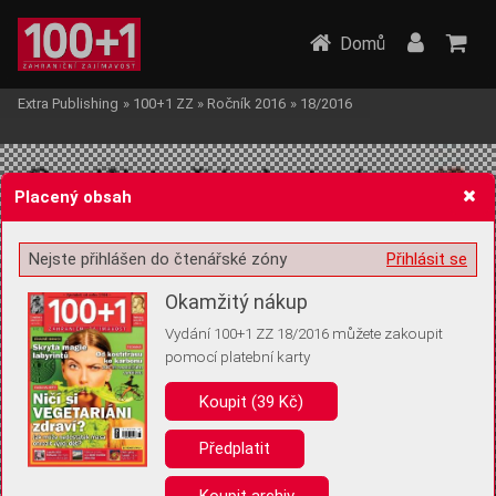
Domů
Extra Publishing
»
100+1 ZZ
»
Ročník 2016
»
18/2016
Placený obsah
Nejste přihlášen do čtenářské zóny
Přihlásit se
Žádost o souhlas s ukládáním volitelných informací
Okamžitý nákup
Vydání 100+1 ZZ 18/2016 můžete zakoupit
pomocí platební karty
Koupit (39 Kč)
Pro základní fungování webu nepotřebujeme ukládat žádné informace
(tzv. cookies apod.). Rádi bychom vás ale požádali o souhlas s
uložením volitelných informací:
Předplatit
Anonymní unikátní ID
Koupit archiv