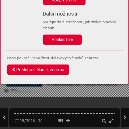
Díky němu příště poznáme, že se jedná o stejné zařízení, a
budeme tak moci přesněji vyhodnotit návštěvnost.
Identifikátor je zcela anonymní.
Další možnosti
Využijte další možnosti, jak získat placený
Vaše souhlasy a odmítnutí si ukládáme do vašeho zařízení, abychom se
obsah
vás už příště znovu neptali. Můžete je kdykoli později upravit ve Správě
cookies
Přihlásit se
Souhlasím
Odmítám
Nebo pokračujte ve čtení ukázkových článků zdarma
Předchozí článek zdarma
18/2016
30