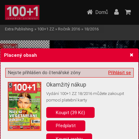
Domů
Extra Publishing
»
100+1 ZZ
»
Ročník 2016
»
18/2016
Placený obsah
Nejste přihlášen do čtenářské zóny
Přihlásit se
Žádost o souhlas s ukládáním volitelných informací
Okamžitý nákup
Vydání 100+1 ZZ 18/2016 můžete zakoupit
pomocí platební karty
Koupit (39 Kč)
Pro základní fungování webu nepotřebujeme ukládat žádné informace
(tzv. cookies apod.). Rádi bychom vás ale požádali o souhlas s
uložením volitelných informací:
Předplatit
Anonymní unikátní ID
Koupit archiv