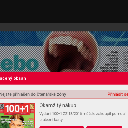
lacený obsah
Nejste přihlášen do čtenářské zóny
Přihlásit s
st o souhlas s ukládáním volitelných informací
Okamžitý nákup
Vydání 100+1 ZZ 18/2016 můžete zakoupit pomocí
platební karty