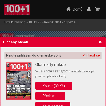
Domů
Extra Publishing
»
100+1 ZZ
»
Ročník 2014
»
18/2014
Placený obsah
Nejste přihlášen do čtenářské zóny
Přihlásit se
Žádost o souhlas s ukládáním volitelných informací
Okamžitý nákup
Vydání 100+1 ZZ 18/2014 můžete zakoupit
pomocí platební karty
Koupit (39 Kč)
Pro základní fungování webu nepotřebujeme ukládat žádné informace
(tzv. cookies apod.). Rádi bychom vás ale požádali o souhlas s
uložením volitelných informací:
Předplatit
Anonymní unikátní ID
Koupit archiv