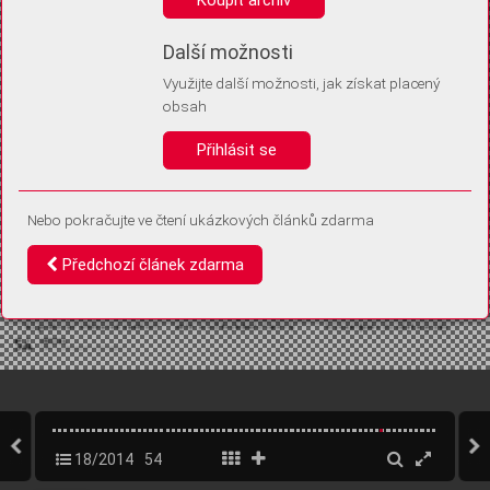
Díky němu příště poznáme, že se jedná o stejné zařízení, a
budeme tak moci přesněji vyhodnotit návštěvnost.
Identifikátor je zcela anonymní.
Další možnosti
Využijte další možnosti, jak získat placený
Vaše souhlasy a odmítnutí si ukládáme do vašeho zařízení, abychom se
obsah
vás už příště znovu neptali. Můžete je kdykoli později upravit ve Správě
cookies
Přihlásit se
Souhlasím
Odmítám
Nebo pokračujte ve čtení ukázkových článků zdarma
Předchozí článek zdarma
18/2014
54