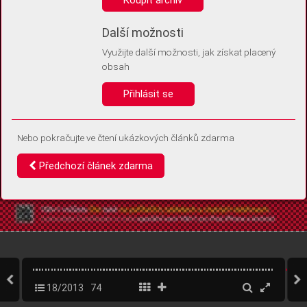
Díky němu příště poznáme, že se jedná o stejné zařízení, a
budeme tak moci přesněji vyhodnotit návštěvnost.
Identifikátor je zcela anonymní.
Další možnosti
Využijte další možnosti, jak získat placený
Vaše souhlasy a odmítnutí si ukládáme do vašeho zařízení, abychom se
obsah
vás už příště znovu neptali. Můžete je kdykoli později upravit ve Správě
cookies
Přihlásit se
Souhlasím
Odmítám
Nebo pokračujte ve čtení ukázkových článků zdarma
Předchozí článek zdarma
18/2013
74