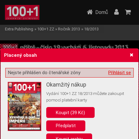
Domů
Extra Publishing
»
100+1 ZZ
»
Ročník 2013
»
18/2013
Placený obsah
Nejste přihlášen do čtenářské zóny
Přihlásit se
Žádost o souhlas s ukládáním volitelných informací
Okamžitý nákup
Vydání 100+1 ZZ 18/2013 můžete zakoupit
pomocí platební karty
Koupit (39 Kč)
Pro základní fungování webu nepotřebujeme ukládat žádné informace
(tzv. cookies apod.). Rádi bychom vás ale požádali o souhlas s
uložením volitelných informací:
Předplatit
Anonymní unikátní ID
Koupit archiv