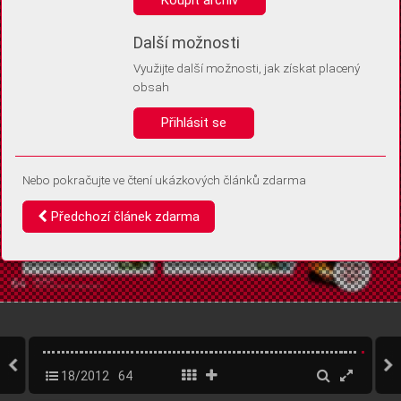
Díky němu příště poznáme, že se jedná o stejné zařízení, a
budeme tak moci přesněji vyhodnotit návštěvnost.
Identifikátor je zcela anonymní.
Další možnosti
Využijte další možnosti, jak získat placený
Vaše souhlasy a odmítnutí si ukládáme do vašeho zařízení, abychom se
obsah
vás už příště znovu neptali. Můžete je kdykoli později upravit ve Správě
cookies
Přihlásit se
Souhlasím
Odmítám
Nebo pokračujte ve čtení ukázkových článků zdarma
Předchozí článek zdarma
18/2012
64