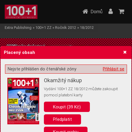
Domů
Extra Publishing
»
100+1 ZZ
»
Ročník 2012
»
18/2012
Placený obsah
Nejste přihlášen do čtenářské zóny
Přihlásit se
Žádost o souhlas s ukládáním volitelných informací
Okamžitý nákup
Vydání 100+1 ZZ 18/2012 můžete zakoupit
pomocí platební karty
Koupit (39 Kč)
Pro základní fungování webu nepotřebujeme ukládat žádné informace
(tzv. cookies apod.). Rádi bychom vás ale požádali o souhlas s
uložením volitelných informací:
Předplatit
Anonymní unikátní ID
Koupit archiv