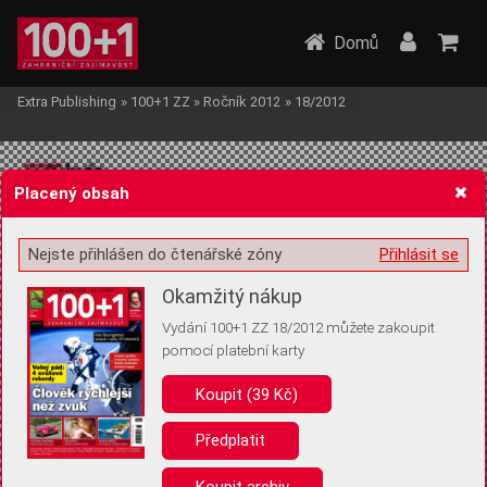
Domů
Extra Publishing
»
100+1 ZZ
»
Ročník 2012
»
18/2012
Placený obsah
Nejste přihlášen do čtenářské zóny
Přihlásit se
Žádost o souhlas s ukládáním volitelných informací
Okamžitý nákup
Vydání 100+1 ZZ 18/2012 můžete zakoupit
pomocí platební karty
Koupit (39 Kč)
Pro základní fungování webu nepotřebujeme ukládat žádné informace
(tzv. cookies apod.). Rádi bychom vás ale požádali o souhlas s
uložením volitelných informací:
Předplatit
Anonymní unikátní ID
Koupit archiv