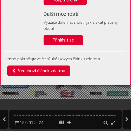
Díky němu příště poznáme, že se jedná o stejné zařízení, a
budeme tak moci přesněji vyhodnotit návštěvnost.
Identifikátor je zcela anonymní.
Další možnosti
Využijte další možnosti, jak získat placený
Vaše souhlasy a odmítnutí si ukládáme do vašeho zařízení, abychom se
obsah
vás už příště znovu neptali. Můžete je kdykoli později upravit ve Správě
cookies
Přihlásit se
Souhlasím
Odmítám
Nebo pokračujte ve čtení ukázkových článků zdarma
Předchozí článek zdarma
18/2012
24