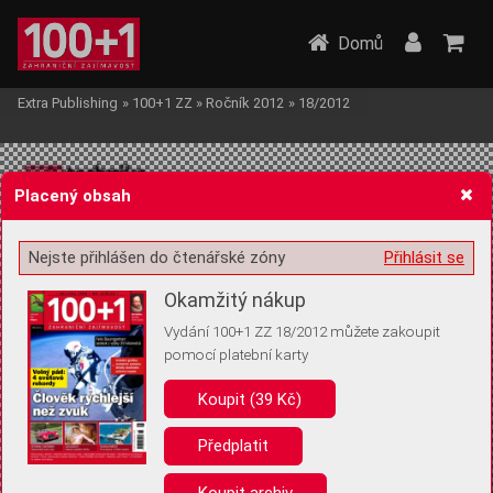
Domů
Extra Publishing
»
100+1 ZZ
»
Ročník 2012
»
18/2012
Placený obsah
Nejste přihlášen do čtenářské zóny
Přihlásit se
Žádost o souhlas s ukládáním volitelných informací
Okamžitý nákup
Vydání 100+1 ZZ 18/2012 můžete zakoupit
pomocí platební karty
Koupit (39 Kč)
Pro základní fungování webu nepotřebujeme ukládat žádné informace
(tzv. cookies apod.). Rádi bychom vás ale požádali o souhlas s
uložením volitelných informací:
Předplatit
Anonymní unikátní ID
Koupit archiv