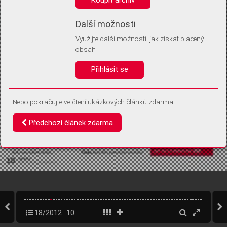
Díky němu příště poznáme, že se jedná o stejné zařízení, a
budeme tak moci přesněji vyhodnotit návštěvnost.
Identifikátor je zcela anonymní.
Další možnosti
Využijte další možnosti, jak získat placený
Vaše souhlasy a odmítnutí si ukládáme do vašeho zařízení, abychom se
obsah
vás už příště znovu neptali. Můžete je kdykoli později upravit ve Správě
cookies
Přihlásit se
Souhlasím
Odmítám
Nebo pokračujte ve čtení ukázkových článků zdarma
Předchozí článek zdarma
18/2012
10