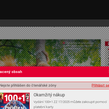
lacený obsah
st o souhlas s ukládáním volitelných informací
Nejste přihlášen do čtenářské zóny
Přihlásit s
Okamžitý nákup
Vydání 100+1 ZZ 17/2025 můžete zakoupit pomocí
platební karty