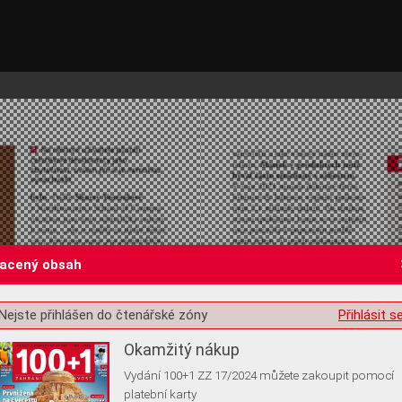
lacený obsah
st o souhlas s ukládáním volitelných informací
Nejste přihlášen do čtenářské zóny
Přihlásit s
Okamžitý nákup
Vydání 100+1 ZZ 17/2024 můžete zakoupit pomocí
platební karty