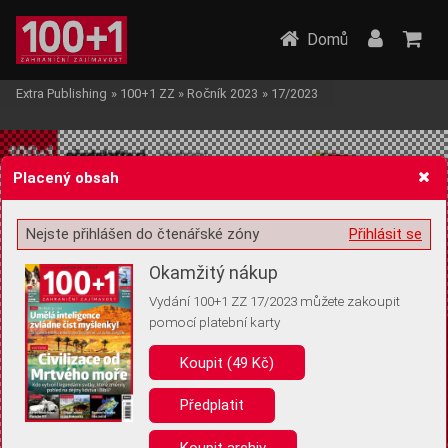
Domů
Extra Publishing
»
100+1 ZZ
»
Ročník 2023
»
17/2023
Placený obsah
Nejste přihlášen do čtenářské zóny
Přihlásit se
Žádost o souhlas s ukládáním volitelných informací
Okamžitý nákup
Vydání 100+1 ZZ 17/2023 můžete zakoupit
pomocí platební karty
Koupit (49 Kč)
Pro základní fungování webu nepotřebujeme ukládat žádné informace
(tzv. cookies apod.). Rádi bychom vás ale požádali o souhlas s
uložením volitelných informací:
Předplatit
Anonymní unikátní ID
Koupit archiv