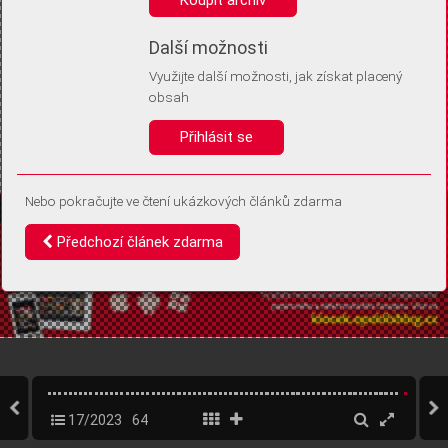
Díky němu příště poznáme, že se jedná o stejné zařízení, a
budeme tak moci přesněji vyhodnotit návštěvnost.
Identifikátor je zcela anonymní.
Další možnosti
Využijte další možnosti, jak získat placený
Vaše souhlasy a odmítnutí si ukládáme do vašeho zařízení, abychom se
obsah
vás už příště znovu neptali. Můžete je kdykoli později upravit ve Správě
cookies
Přihlásit se
Souhlasím
Odmítám
Nebo pokračujte ve čtení ukázkových článků zdarma
Předchozí článek zdarma
17/2023
64