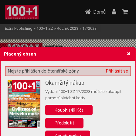
Domů
Extra Publishing
»
100+1 ZZ
»
Ročník 2023
»
17/2023
Placený obsah
Nejste přihlášen do čtenářské zóny
Přihlásit se
Žádost o souhlas s ukládáním volitelných informací
Okamžitý nákup
Vydání 100+1 ZZ 17/2023 můžete zakoupit
pomocí platební karty
Koupit (49 Kč)
Pro základní fungování webu nepotřebujeme ukládat žádné informace
(tzv. cookies apod.). Rádi bychom vás ale požádali o souhlas s
uložením volitelných informací:
Předplatit
Anonymní unikátní ID
Koupit archiv