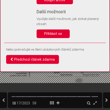
Díky němu příště poznáme, že se jedná o stejné zařízení, a
budeme tak moci přesněji vyhodnotit návštěvnost.
Identifikátor je zcela anonymní.
Další možnosti
Využijte další možnosti, jak získat placený
Vaše souhlasy a odmítnutí si ukládáme do vašeho zařízení, abychom se
obsah
vás už příště znovu neptali. Můžete je kdykoli později upravit ve Správě
cookies
Přihlásit se
Souhlasím
Odmítám
Nebo pokračujte ve čtení ukázkových článků zdarma
Předchozí článek zdarma
17/2023
58