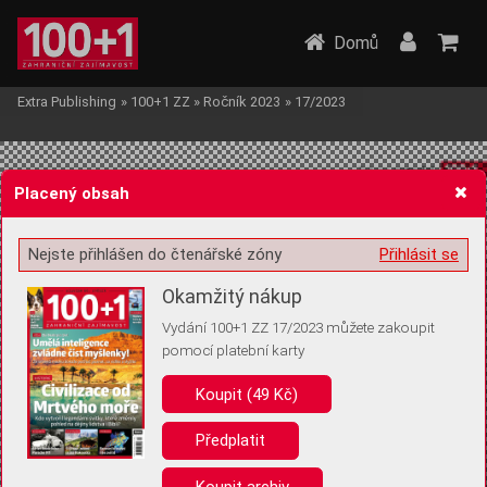
Domů
Extra Publishing
»
100+1 ZZ
»
Ročník 2023
»
17/2023
Placený obsah
Nejste přihlášen do čtenářské zóny
Přihlásit se
Žádost o souhlas s ukládáním volitelných informací
Okamžitý nákup
Vydání 100+1 ZZ 17/2023 můžete zakoupit
pomocí platební karty
Koupit (49 Kč)
Pro základní fungování webu nepotřebujeme ukládat žádné informace
(tzv. cookies apod.). Rádi bychom vás ale požádali o souhlas s
uložením volitelných informací:
Předplatit
Anonymní unikátní ID
Koupit archiv