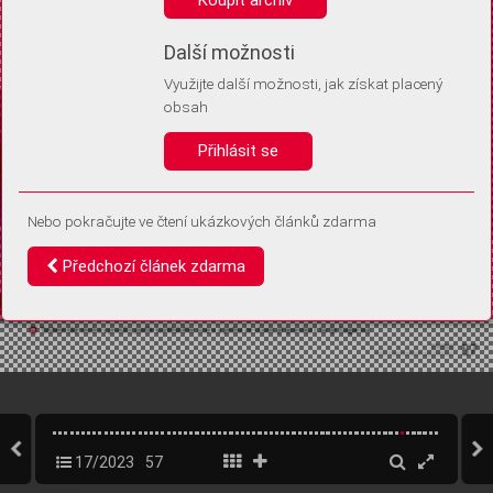
Díky němu příště poznáme, že se jedná o stejné zařízení, a
budeme tak moci přesněji vyhodnotit návštěvnost.
Identifikátor je zcela anonymní.
Další možnosti
Využijte další možnosti, jak získat placený
Vaše souhlasy a odmítnutí si ukládáme do vašeho zařízení, abychom se
obsah
vás už příště znovu neptali. Můžete je kdykoli později upravit ve Správě
cookies
Přihlásit se
Souhlasím
Odmítám
Nebo pokračujte ve čtení ukázkových článků zdarma
Předchozí článek zdarma
17/2023
57