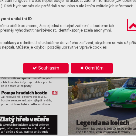
ákladní fungování webu nepotřebujeme ukládat žádné informace (tzv. cookie
strana
Výzkum k zasm
ání 
Šp
18
). Rádi bychom vás ale požádali o souhlas s uložením volitelných informací:
Ironická I
g Nobelov
a cena se uděluje 
Uměl
za výzkum, kter
ému se nejdřív
 zasmě-
zach
34
jete – a poté se nad ním zamyslíte
činn
ymní unikátní ID
Ikona na silnic
i 
T
a
24
němu příště poznáme, že se jedná o stejné zařízení, a budeme tak
Porsche 911 slaví šedesát let. Zájem 
Psi 
přesněji vyhodnotit návštěvnost. Identifikátor je zcela anonymní.
o sportovní 
vůz přitom neopadá ani 
i vít
HISTORIE
 A SPOL
EČNOS
T
s 
miliontým vyrobeným kusem
tele
Kolébka u Mr
tvého moře 
10
Na úsvitu dějin se Mrtv
é moře stalo sv
ěd-
souhlasy a odmítnutí si ukládáme do vašeho zařízení, abychom se vás už příš
kem zr
ození kultur
, jejichž odkaz objevujeme 
 neptali. Můžete je kdykoli později upravit ve Správě cookies
dodnes
Za hrani
cí sadism
u 
20
Japonské r
eality
 show
 bývaly
 pr
ototypem 
krutosti na obrazovkách. 
A
vrcholem se stal 
Souhlasím
Odmítám
pořad Susunu! Denpa Šónen
S
vět abeced 
32
Zatímco 
většina západních nár
odů si 
vystačí 
s latinkou, ob
zvlášť jihovýchod 
Asie je z hle-
diska abeced 
velmi pestrý
Pompa hradních hostin 
40
Jak hodov
ali naši předci 
ve stř
edov
ěku? 
Hostitel se musel ukázat 
v nejlepším s
větle, 
proto u stolu nech
yběla hudba ani zábava
Zlatý
hř
eb v
eč
eř
e
Leg
enda na k
olech
Na dávných hostinách se podá
vali dok
once 
 pávi, pečení s ocasem a k
orunkou. O
zdobu 
Porsche 911 letos oslavilo šedesát let. Od s
vého 
vz
 peří chránilo těsto
, které se poté slouplo
zrychlilo a stalo se 
vlajko
vou lodí automobilky