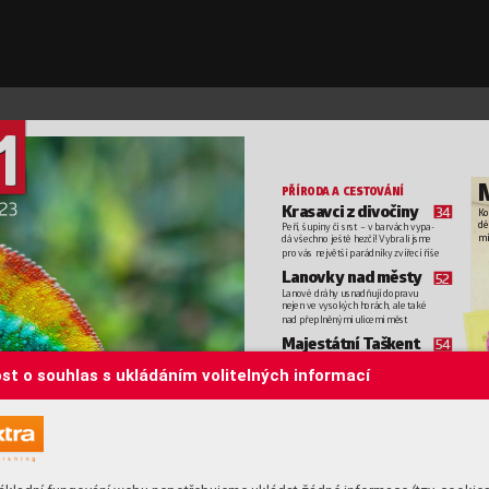
1
PŘÍROD
A
 A C
ESTO
V
ÁNÍ
23
Kras
av
ci z div
očiny 
34
Ko
dé
Peří, šupiny
 či srst – 
v barv
ách vypa-
mí
dá všechno ještě hez
čí! 
Vybrali jsme 
pro 
vás nejv
ětší parádníky zvíř
ecí říše
Lanovky nad městy 
52
Lanové dráh
y usnadňují dopr
avu 
nejen ve vysokých horách, ale také 
nad přeplněnými ulic
emi měst
Majest
átní T
a
škent 
54
Moderní stavby
T
aškentu si nezadají 
st o souhlas s ukládáním volitelných informací
s Dubají, zatímco star
é čtvrti nabízejí 
autentický pohled do živ
ota místních
Zelené srdce 
60
Bezmála dvě 
třetiny
 rak
ouské spolk
o-
vé země Š
týrsko pokrývají les
y
, další 
plochu pak zaujímají louky
 a pastviny
VĚD
A A
 TEC
HNIK
A