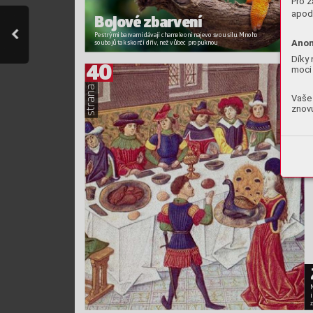
Pro z
apod.
Bojo
v
é zbarvení
Pestrými barvami dá
vají chameleoni najevo s
vou sílu. Mnoho 
Anon
soubojů tak
 skončí dřív
, než vůbec propuknou
Díky 
40
moci 
strana
Vaše 
znovu
i
z