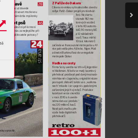
s
ion v hlavě  
Z Paří
že do Daka
ru 
28
Cílovou r
ovink
ou vytrv
alostního závodu 
á inteligence už do
vede 
rallye P
aříž
–Dakar
 projeli první odv
áž
-
ytit a rek
onstruov
at mozk
ovou 
livci. Na startu 
ost, jako b
y nám č
etla myšlenky
stanulo 182 mo
-
jný život psů 
46
torový
ch vozidel, 
z toho 80 automo
-
jsou stejně radostní při krmení 
bilů, 90 motocyklů 
ání. P
ovažují nás za nejlepšího pří-
a 12 nákladních 
, nebo jen zajišťov
atele potravy?
vozů. T
rasa 
měřící 
24
10 tisíc kilometrů
tě
začínala ve francouzsk
é metropoli a v Af
-
rice pak 
vedla př
es 
Alžírsk
o, Niger
, Mali 
strana
a 
dnešní Burkinu F
aso do senegalské 
metropole Dakar
.
Hudba na c
esty 
Firma Sony uv
edla na trh s
vůj legendár
-
ní W
alkman. Ačkoliv
 se malý
 kazetový
přehrá
vač pr
odával pod daným o
znače
-
ním hlavně 
v 
Japonsku, originální náz
ev 
postupně zlidověl, 
takže se o „
w
alkma
-
nech“ mluvilo i 
ve spojení s podobnými 
zařízeními jiných 
výr
obců. Produk
ce 
kazetové v
erze skončila 
v r
oce 2010 a k
 uvede
-
nému datu se prodalo 
na 220 milionů kusů. 
Nov
ě pak značku pře
-
vzala řada digitálních 
přehrá
vačů. 
r
etr
o
niku vyr
ostlo, 