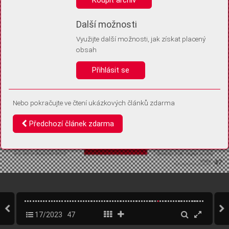
Díky němu příště poznáme, že se jedná o stejné zařízení, a
budeme tak moci přesněji vyhodnotit návštěvnost.
Identifikátor je zcela anonymní.
Další možnosti
Využijte další možnosti, jak získat placený
Vaše souhlasy a odmítnutí si ukládáme do vašeho zařízení, abychom se
obsah
vás už příště znovu neptali. Můžete je kdykoli později upravit ve Správě
cookies
Přihlásit se
Souhlasím
Odmítám
Nebo pokračujte ve čtení ukázkových článků zdarma
Předchozí článek zdarma
17/2023
47