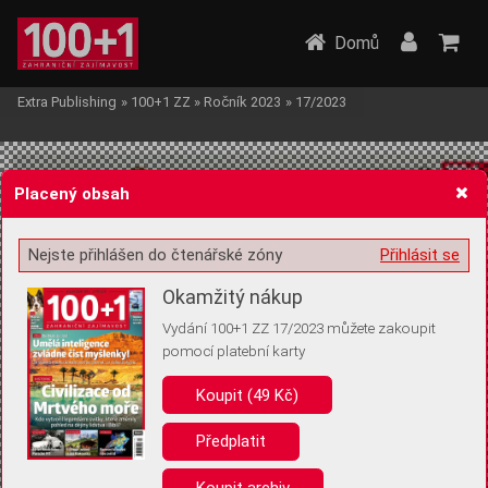
Domů
Extra Publishing
»
100+1 ZZ
»
Ročník 2023
»
17/2023
Placený obsah
Nejste přihlášen do čtenářské zóny
Přihlásit se
Žádost o souhlas s ukládáním volitelných informací
Okamžitý nákup
Vydání 100+1 ZZ 17/2023 můžete zakoupit
pomocí platební karty
Koupit (49 Kč)
Pro základní fungování webu nepotřebujeme ukládat žádné informace
(tzv. cookies apod.). Rádi bychom vás ale požádali o souhlas s
uložením volitelných informací:
Předplatit
Anonymní unikátní ID
Koupit archiv