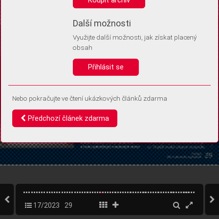
Díky němu příště poznáme, že se jedná o stejné zařízení, a
budeme tak moci přesněji vyhodnotit návštěvnost.
Identifikátor je zcela anonymní.
Další možnosti
Využijte další možnosti, jak získat placený
Vaše souhlasy a odmítnutí si ukládáme do vašeho zařízení, abychom se
obsah
vás už příště znovu neptali. Můžete je kdykoli později upravit ve Správě
cookies
Přihlásit se
Souhlasím
Odmítám
Nebo pokračujte ve čtení ukázkových článků zdarma
Předchozí článek zdarma
17/2023
29