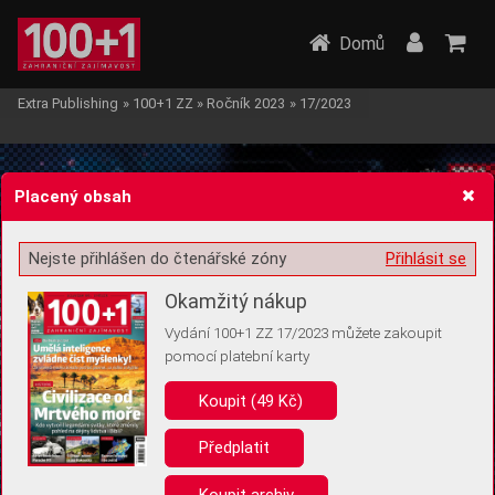
Domů
Extra Publishing
»
100+1 ZZ
»
Ročník 2023
»
17/2023
Placený obsah
Nejste přihlášen do čtenářské zóny
Přihlásit se
Žádost o souhlas s ukládáním volitelných informací
Okamžitý nákup
Vydání 100+1 ZZ 17/2023 můžete zakoupit
pomocí platební karty
Koupit (49 Kč)
Pro základní fungování webu nepotřebujeme ukládat žádné informace
(tzv. cookies apod.). Rádi bychom vás ale požádali o souhlas s
uložením volitelných informací:
Předplatit
Anonymní unikátní ID
Koupit archiv