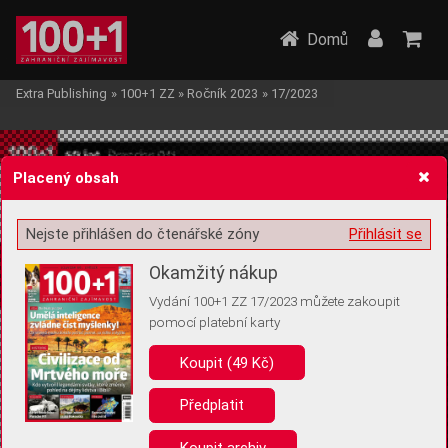
Domů
Extra Publishing
»
100+1 ZZ
»
Ročník 2023
»
17/2023
Placený obsah
Nejste přihlášen do čtenářské zóny
Přihlásit se
Žádost o souhlas s ukládáním volitelných informací
Okamžitý nákup
Vydání 100+1 ZZ 17/2023 můžete zakoupit
pomocí platební karty
Koupit (49 Kč)
Pro základní fungování webu nepotřebujeme ukládat žádné informace
(tzv. cookies apod.). Rádi bychom vás ale požádali o souhlas s
uložením volitelných informací:
Předplatit
Anonymní unikátní ID
Koupit archiv