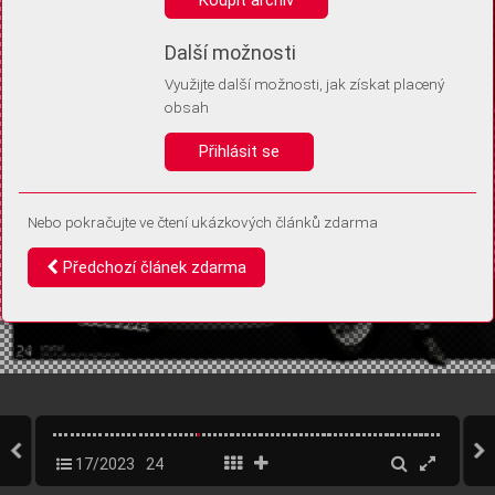
Díky němu příště poznáme, že se jedná o stejné zařízení, a
budeme tak moci přesněji vyhodnotit návštěvnost.
Identifikátor je zcela anonymní.
Další možnosti
Využijte další možnosti, jak získat placený
Vaše souhlasy a odmítnutí si ukládáme do vašeho zařízení, abychom se
obsah
vás už příště znovu neptali. Můžete je kdykoli později upravit ve Správě
cookies
Přihlásit se
Souhlasím
Odmítám
Nebo pokračujte ve čtení ukázkových článků zdarma
Předchozí článek zdarma
17/2023
24