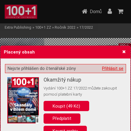
Domů
Extra Publishing
»
100+1 ZZ
»
Ročník 2022
»
17/2022
Placený obsah
Nejste přihlášen do čtenářské zóny
Přihlásit se
Žádost o souhlas s ukládáním volitelných informací
Okamžitý nákup
Vydání 100+1 ZZ 17/2022 můžete zakoupit
pomocí platební karty
Koupit (49 Kč)
Pro základní fungování webu nepotřebujeme ukládat žádné informace
(tzv. cookies apod.). Rádi bychom vás ale požádali o souhlas s
uložením volitelných informací:
Předplatit
Anonymní unikátní ID
Koupit archiv