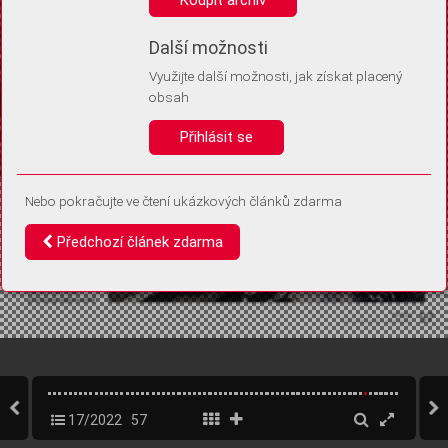
Díky němu příště poznáme, že se jedná o stejné zařízení, a
budeme tak moci přesněji vyhodnotit návštěvnost.
Identifikátor je zcela anonymní.
Další možnosti
Využijte další možnosti, jak získat placený
Vaše souhlasy a odmítnutí si ukládáme do vašeho zařízení, abychom se
obsah
vás už příště znovu neptali. Můžete je kdykoli později upravit ve Správě
cookies
Přihlásit se
Souhlasím
Odmítám
Nebo pokračujte ve čtení ukázkových článků zdarma
Předchozí článek zdarma
17/2022
57