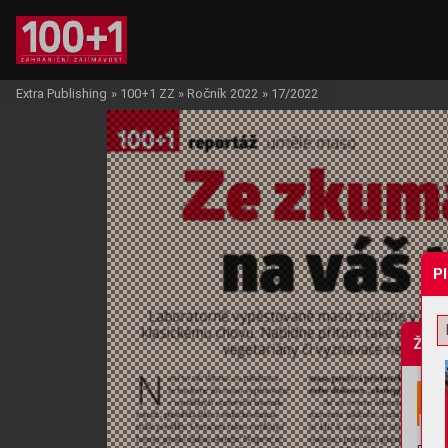
Extra Publishing
»
100+1 ZZ
»
Ročník 2022
»
17/2022
P
Žádo