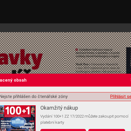
lacený obsah
Nejste přihlášen do čtenářské zóny
Přihlásit s
st o souhlas s ukládáním volitelných informací
Okamžitý nákup
Vydání 100+1 ZZ 17/2022 můžete zakoupit pomocí
platební karty