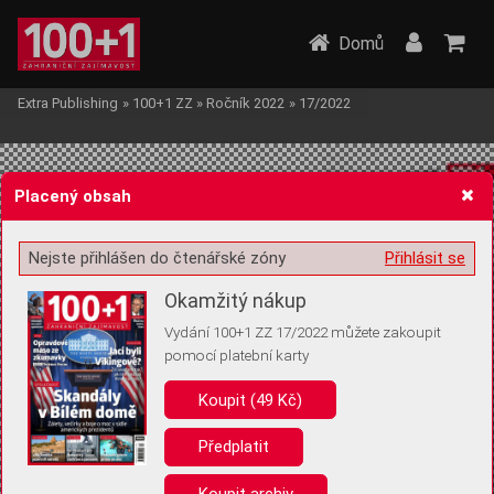
Domů
Extra Publishing
»
100+1 ZZ
»
Ročník 2022
»
17/2022
Placený obsah
Nejste přihlášen do čtenářské zóny
Přihlásit se
Žádost o souhlas s ukládáním volitelných informací
Okamžitý nákup
Vydání 100+1 ZZ 17/2022 můžete zakoupit
pomocí platební karty
Koupit (49 Kč)
Pro základní fungování webu nepotřebujeme ukládat žádné informace
(tzv. cookies apod.). Rádi bychom vás ale požádali o souhlas s
uložením volitelných informací:
Předplatit
Anonymní unikátní ID
Koupit archiv