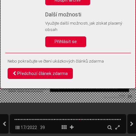
Díky němu příště poznáme, že se jedná o stejné zařízení, a
budeme tak moci přesněji vyhodnotit návštěvnost.
Identifikátor je zcela anonymní.
Další možnosti
Využijte další možnosti, jak získat placený
Vaše souhlasy a odmítnutí si ukládáme do vašeho zařízení, abychom se
obsah
vás už příště znovu neptali. Můžete je kdykoli později upravit ve Správě
cookies
Přihlásit se
Souhlasím
Odmítám
Nebo pokračujte ve čtení ukázkových článků zdarma
Předchozí článek zdarma
17/2022
39