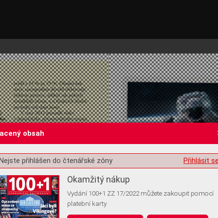
lacený obsah
Nejste přihlášen do čtenářské zóny
Přihlásit s
st o souhlas s ukládáním volitelných informací
Okamžitý nákup
Vydání 100+1 ZZ 17/2022 můžete zakoupit pomocí
platební karty