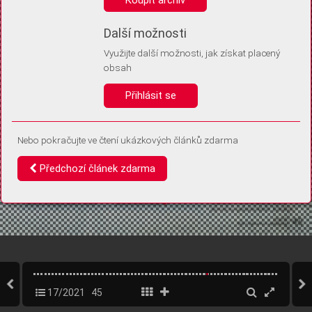
Díky němu příště poznáme, že se jedná o stejné zařízení, a
budeme tak moci přesněji vyhodnotit návštěvnost.
Identifikátor je zcela anonymní.
Další možnosti
Využijte další možnosti, jak získat placený
Vaše souhlasy a odmítnutí si ukládáme do vašeho zařízení, abychom se
obsah
vás už příště znovu neptali. Můžete je kdykoli později upravit ve Správě
cookies
Přihlásit se
Souhlasím
Odmítám
Nebo pokračujte ve čtení ukázkových článků zdarma
Předchozí článek zdarma
17/2021
45