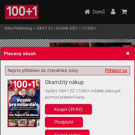
Domů
Extra Publishing
»
100+1 ZZ
»
Ročník 2021
»
17/2021
Placený obsah
Nejste přihlášen do čtenářské zóny
Přihlásit se
Žádost o souhlas s ukládáním volitelných informací
Okamžitý nákup
Vydání 100+1 ZZ 17/2021 můžete zakoupit
pomocí platební karty
Koupit (39 Kč)
Pro základní fungování webu nepotřebujeme ukládat žádné informace
(tzv. cookies apod.). Rádi bychom vás ale požádali o souhlas s
uložením volitelných informací:
Předplatit
Anonymní unikátní ID
Koupit archiv