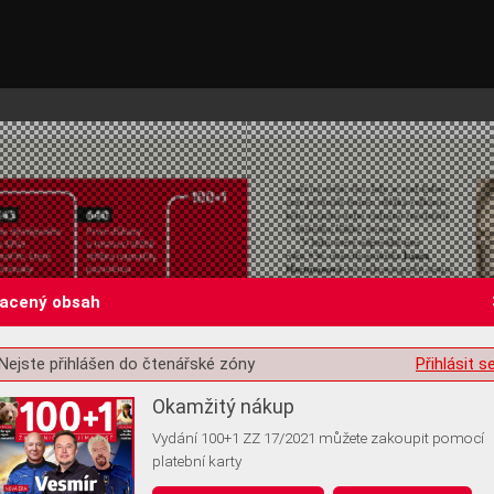
lacený obsah
Nejste přihlášen do čtenářské zóny
Přihlásit s
st o souhlas s ukládáním volitelných informací
Okamžitý nákup
Vydání 100+1 ZZ 17/2021 můžete zakoupit pomocí
platební karty