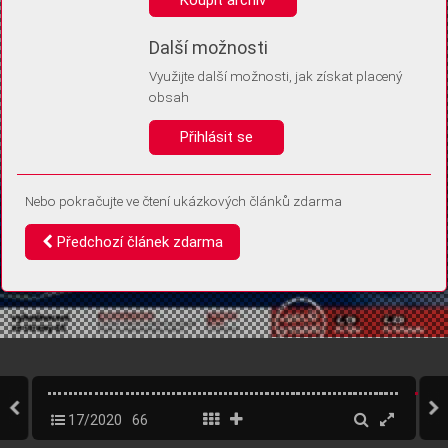
Díky němu příště poznáme, že se jedná o stejné zařízení, a
budeme tak moci přesněji vyhodnotit návštěvnost.
Identifikátor je zcela anonymní.
Další možnosti
Využijte další možnosti, jak získat placený
Vaše souhlasy a odmítnutí si ukládáme do vašeho zařízení, abychom se
obsah
vás už příště znovu neptali. Můžete je kdykoli později upravit ve Správě
cookies
Přihlásit se
Souhlasím
Odmítám
Nebo pokračujte ve čtení ukázkových článků zdarma
Předchozí článek zdarma
17/2020
66