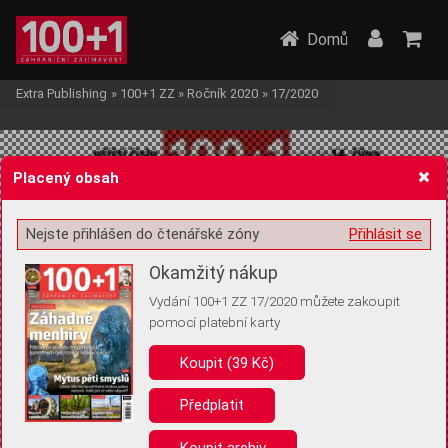
Domů
Extra Publishing
»
100+1 ZZ
»
Ročník 2020
»
17/2020
Placený obsah
Nejste přihlášen do čtenářské zóny
Přihlásit se
Žádost o souhlas s ukládáním volitelných informací
Okamžitý nákup
Vydání 100+1 ZZ 17/2020 můžete zakoupit
pomocí platební karty
Koupit (39 Kč)
Pro základní fungování webu nepotřebujeme ukládat žádné informace
(tzv. cookies apod.). Rádi bychom vás ale požádali o souhlas s
uložením volitelných informací:
Předplatit
Anonymní unikátní ID
Koupit archiv