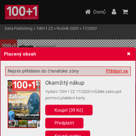
Domů
Extra Publishing
»
100+1 ZZ
»
Ročník 2020
»
17/2020
Placený obsah
Nejste přihlášen do čtenářské zóny
Přihlásit se
Žádost o souhlas s ukládáním volitelných informací
Okamžitý nákup
Vydání 100+1 ZZ 17/2020 můžete zakoupit
pomocí platební karty
Koupit (39 Kč)
Pro základní fungování webu nepotřebujeme ukládat žádné informace
(tzv. cookies apod.). Rádi bychom vás ale požádali o souhlas s
uložením volitelných informací:
Předplatit
Anonymní unikátní ID
Koupit archiv