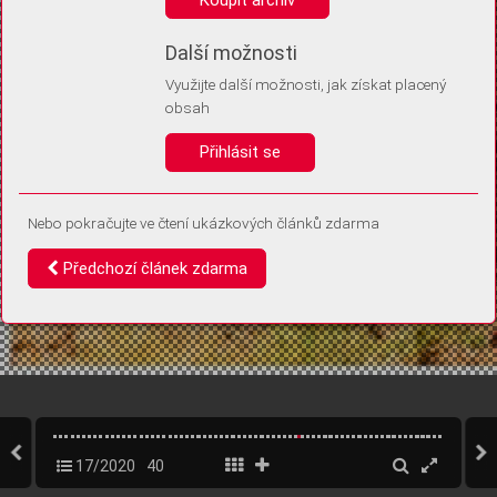
Díky němu příště poznáme, že se jedná o stejné zařízení, a
budeme tak moci přesněji vyhodnotit návštěvnost.
Identifikátor je zcela anonymní.
Další možnosti
Využijte další možnosti, jak získat placený
Vaše souhlasy a odmítnutí si ukládáme do vašeho zařízení, abychom se
obsah
vás už příště znovu neptali. Můžete je kdykoli později upravit ve Správě
cookies
Přihlásit se
Souhlasím
Odmítám
Nebo pokračujte ve čtení ukázkových článků zdarma
Předchozí článek zdarma
17/2020
40