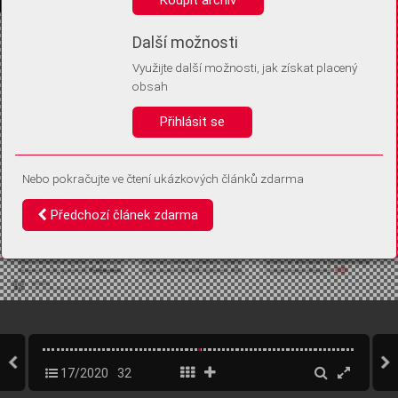
Díky němu příště poznáme, že se jedná o stejné zařízení, a
budeme tak moci přesněji vyhodnotit návštěvnost.
Identifikátor je zcela anonymní.
Další možnosti
Využijte další možnosti, jak získat placený
Vaše souhlasy a odmítnutí si ukládáme do vašeho zařízení, abychom se
obsah
vás už příště znovu neptali. Můžete je kdykoli později upravit ve Správě
cookies
Přihlásit se
Souhlasím
Odmítám
Nebo pokračujte ve čtení ukázkových článků zdarma
Předchozí článek zdarma
17/2020
32