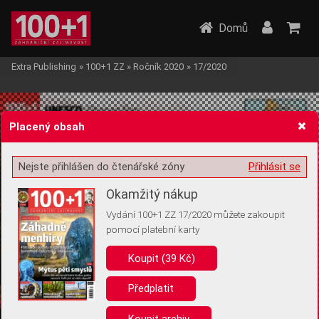
Domů
Extra Publishing
»
100+1 ZZ
»
Ročník 2020
»
17/2020
Placený obsah
Nejste přihlášen do čtenářské zóny
Přihlásit se
Žádost o souhlas s ukládáním volitelných informací
Okamžitý nákup
Vydání 100+1 ZZ 17/2020 můžete zakoupit
pomocí platební karty
Koupit (39 Kč)
Pro základní fungování webu nepotřebujeme ukládat žádné informace
(tzv. cookies apod.). Rádi bychom vás ale požádali o souhlas s
uložením volitelných informací:
Předplatit
Anonymní unikátní ID
Koupit archiv