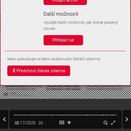
Díky němu příště poznáme, že se jedná o stejné zařízení, a
budeme tak moci přesněji vyhodnotit návštěvnost.
Identifikátor je zcela anonymní.
Další možnosti
Využijte další možnosti, jak získat placený
Vaše souhlasy a odmítnutí si ukládáme do vašeho zařízení, abychom se
obsah
vás už příště znovu neptali. Můžete je kdykoli později upravit ve Správě
cookies
Přihlásit se
Souhlasím
Odmítám
Nebo pokračujte ve čtení ukázkových článků zdarma
Předchozí článek zdarma
17/2020
26