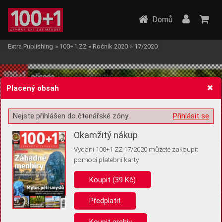
Domů
Extra Publishing
»
100+1 ZZ
»
Ročník 2020
»
17/2020
Placený obsah
Nejste přihlášen do čtenářské zóny
Přihlásit se
Žádost o souhlas s ukládáním volitelných informací
Okamžitý nákup
Vydání 100+1 ZZ 17/2020 můžete zakoupit
pomocí platební karty
Koupit (39 Kč)
Pro základní fungování webu nepotřebujeme ukládat žádné informace
(tzv. cookies apod.). Rádi bychom vás ale požádali o souhlas s
uložením volitelných informací:
Předplatit
Anonymní unikátní ID
Koupit archiv