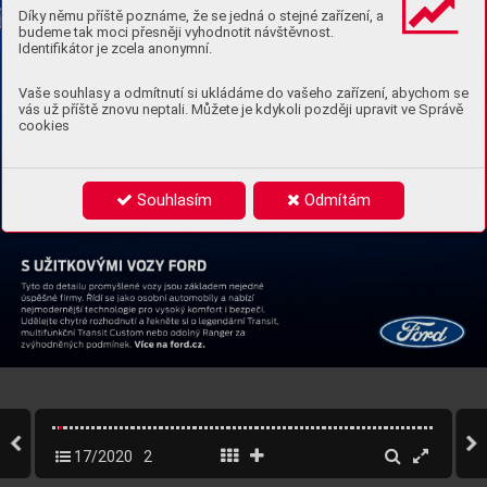
Díky němu příště poznáme, že se jedná o stejné zařízení, a
budeme tak moci přesněji vyhodnotit návštěvnost.
Identifikátor je zcela anonymní.
Vaše souhlasy a odmítnutí si ukládáme do vašeho zařízení, abychom se
vás už příště znovu neptali. Můžete je kdykoli později upravit ve Správě
cookies
Souhlasím
Odmítám
17/2020
2