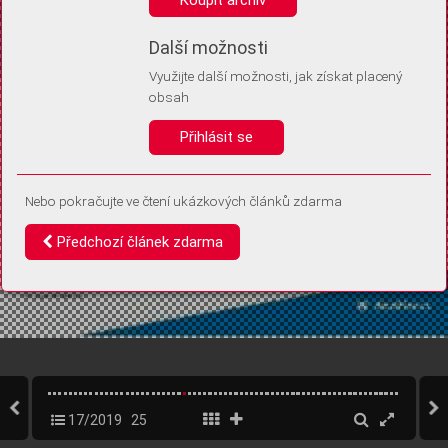
Díky němu příště poznáme, že se jedná o stejné zařízení, a
budeme tak moci přesněji vyhodnotit návštěvnost.
Identifikátor je zcela anonymní.
Další možnosti
Využijte další možnosti, jak získat placený
Vaše souhlasy a odmítnutí si ukládáme do vašeho zařízení, abychom se
obsah
vás už příště znovu neptali. Můžete je kdykoli později upravit ve Správě
cookies
Přihlásit se
Souhlasím
Odmítám
Nebo pokračujte ve čtení ukázkových článků zdarma
Předchozí článek zdarma
17/2019
25