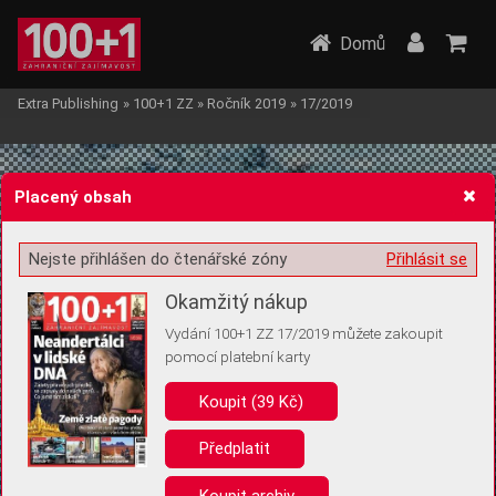
Domů
Extra Publishing
»
100+1 ZZ
»
Ročník 2019
»
17/2019
Placený obsah
Nejste přihlášen do čtenářské zóny
Přihlásit se
Žádost o souhlas s ukládáním volitelných informací
Okamžitý nákup
Vydání 100+1 ZZ 17/2019 můžete zakoupit
pomocí platební karty
Koupit (39 Kč)
Pro základní fungování webu nepotřebujeme ukládat žádné informace
(tzv. cookies apod.). Rádi bychom vás ale požádali o souhlas s
uložením volitelných informací:
Předplatit
Anonymní unikátní ID
Koupit archiv