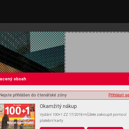
lacený obsah
Nejste přihlášen do čtenářské zóny
Přihlásit s
st o souhlas s ukládáním volitelných informací
Okamžitý nákup
Vydání 100+1 ZZ 17/2018 můžete zakoupit pomocí
platební karty