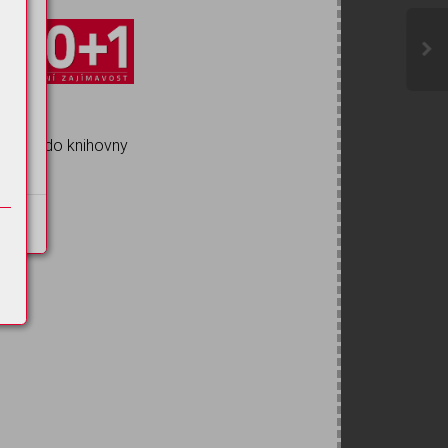
s
tě
Zpět do knihovny