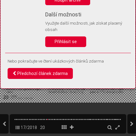
Díky němu příště poznáme, že se jedná o stejné zařízení, a
budeme tak moci přesněji vyhodnotit návštěvnost.
Identifikátor je zcela anonymní.
Další možnosti
Využijte další možnosti, jak získat placený
Vaše souhlasy a odmítnutí si ukládáme do vašeho zařízení, abychom se
obsah
vás už příště znovu neptali. Můžete je kdykoli později upravit ve Správě
cookies
Přihlásit se
Souhlasím
Odmítám
Nebo pokračujte ve čtení ukázkových článků zdarma
Předchozí článek zdarma
17/2018
20