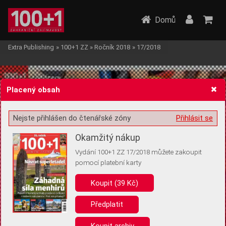
Domů
Extra Publishing
»
100+1 ZZ
»
Ročník 2018
»
17/2018
Placený obsah
Nejste přihlášen do čtenářské zóny
Přihlásit se
Žádost o souhlas s ukládáním volitelných informací
Okamžitý nákup
Vydání 100+1 ZZ 17/2018 můžete zakoupit
pomocí platební karty
Koupit (39 Kč)
Pro základní fungování webu nepotřebujeme ukládat žádné informace
(tzv. cookies apod.). Rádi bychom vás ale požádali o souhlas s
uložením volitelných informací:
Předplatit
Anonymní unikátní ID
Koupit archiv