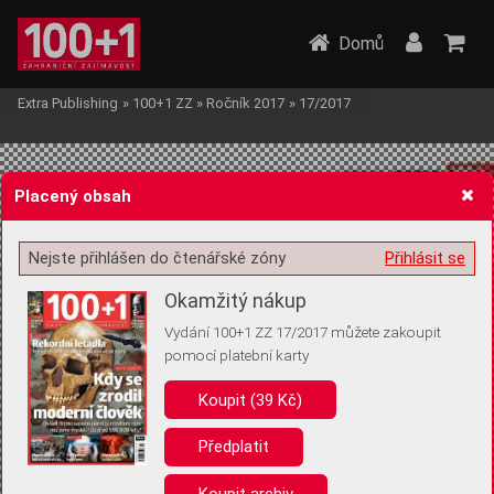
Domů
Extra Publishing
»
100+1 ZZ
»
Ročník 2017
»
17/2017
Placený obsah
Nejste přihlášen do čtenářské zóny
Přihlásit se
Žádost o souhlas s ukládáním volitelných informací
Okamžitý nákup
Vydání 100+1 ZZ 17/2017 můžete zakoupit
pomocí platební karty
Koupit (39 Kč)
Pro základní fungování webu nepotřebujeme ukládat žádné informace
(tzv. cookies apod.). Rádi bychom vás ale požádali o souhlas s
uložením volitelných informací:
Předplatit
Anonymní unikátní ID
Koupit archiv