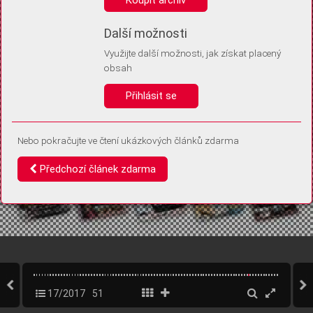
Díky němu příště poznáme, že se jedná o stejné zařízení, a
budeme tak moci přesněji vyhodnotit návštěvnost.
Identifikátor je zcela anonymní.
Další možnosti
Využijte další možnosti, jak získat placený
Vaše souhlasy a odmítnutí si ukládáme do vašeho zařízení, abychom se
obsah
vás už příště znovu neptali. Můžete je kdykoli později upravit ve Správě
cookies
Přihlásit se
Souhlasím
Odmítám
Nebo pokračujte ve čtení ukázkových článků zdarma
Předchozí článek zdarma
17/2017
51