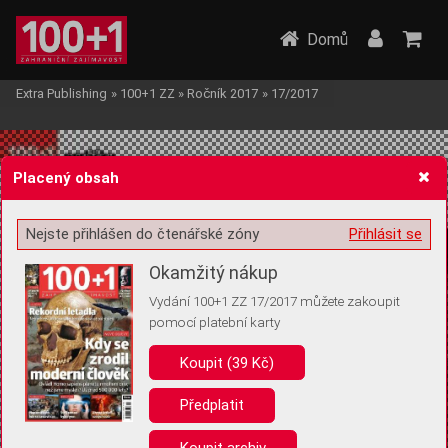
Domů
Extra Publishing
»
100+1 ZZ
»
Ročník 2017
»
17/2017
Placený obsah
Nejste přihlášen do čtenářské zóny
Přihlásit se
Žádost o souhlas s ukládáním volitelných informací
Okamžitý nákup
Vydání 100+1 ZZ 17/2017 můžete zakoupit
pomocí platební karty
Koupit (39 Kč)
Pro základní fungování webu nepotřebujeme ukládat žádné informace
(tzv. cookies apod.). Rádi bychom vás ale požádali o souhlas s
uložením volitelných informací:
Předplatit
Anonymní unikátní ID
Koupit archiv