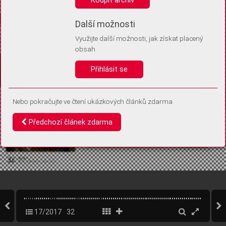
Díky němu příště poznáme, že se jedná o stejné zařízení, a
budeme tak moci přesněji vyhodnotit návštěvnost.
Identifikátor je zcela anonymní.
Další možnosti
Využijte další možnosti, jak získat placený
Vaše souhlasy a odmítnutí si ukládáme do vašeho zařízení, abychom se
obsah
vás už příště znovu neptali. Můžete je kdykoli později upravit ve Správě
cookies
Přihlásit se
Souhlasím
Odmítám
Nebo pokračujte ve čtení ukázkových článků zdarma
Předchozí článek zdarma
17/2017
32