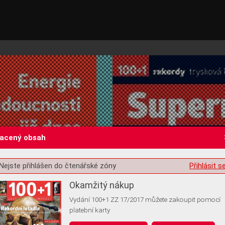
lacený obsah
Nejste přihlášen do čtenářské zóny
Přihlásit s
st o souhlas s ukládáním volitelných informací
Okamžitý nákup
Vydání 100+1 ZZ 17/2017 můžete zakoupit pomocí
platební karty