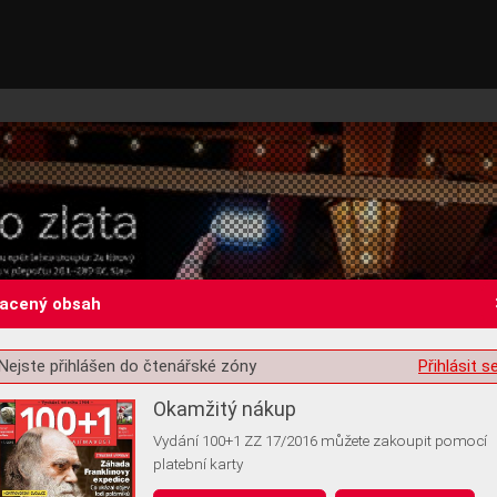
lacený obsah
Nejste přihlášen do čtenářské zóny
Přihlásit s
st o souhlas s ukládáním volitelných informací
Okamžitý nákup
Vydání 100+1 ZZ 17/2016 můžete zakoupit pomocí
platební karty